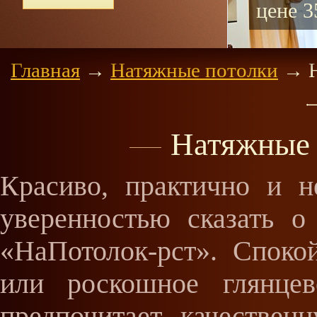
цене 3
Главная
→
Натяжные потолки
→
Н
Натяжные 
Красиво, практично и н
уверенностью сказать о
«НаПотолок-рст». Споко
или роскошное глянцев
предпочитает качествен