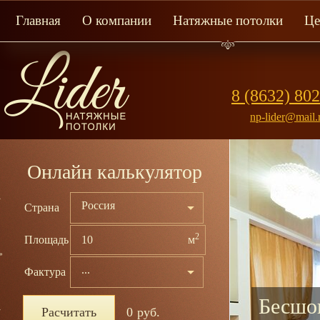
Главная
О компании
Натяжные потолки
Ц
8 (8632) 80
np-lider@mail.
Онлайн калькулятор
Россия
Страна
2
Площадь
м
...
Фактура
Бесшов
Расчитать
0
руб.